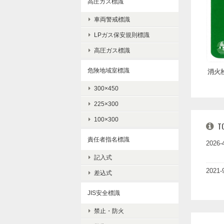
高圧ガス標識
車両警戒標識
LPガス保安規則標識
高圧ガス標識
消火
危険地域室標識
300×450
225×300
T
100×300
2026-
責任者指名標識
記入式
2021-
差込式
JIS安全標識
禁止・防火