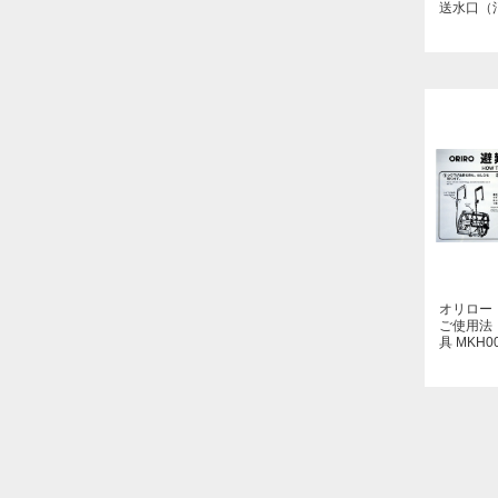
オリロー（
ご使用法
具 MKH0