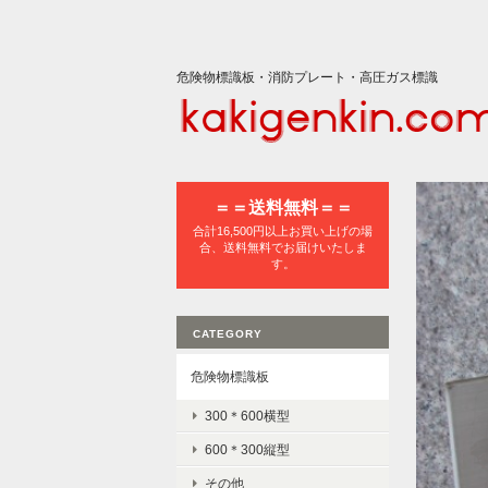
危険物標識板・消防プレート・高圧ガス標識
＝＝送料無料＝＝
合計16,500円以上お買い上げの場
合、送料無料でお届けいたしま
す。
CATEGORY
危険物標識板
300＊600横型
600＊300縦型
その他