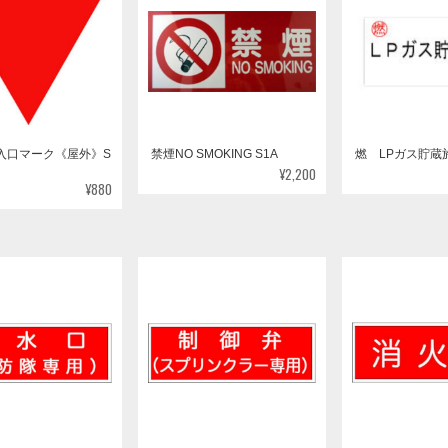
入口マーク《屋外》S
禁煙NO SMOKING S1A
燃 LPガス貯蔵施
¥2,200
¥880
消防隊専用）
制御弁（スプリンクラー専
消火栓