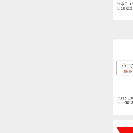
口(連結送
ハロン13
ル G01