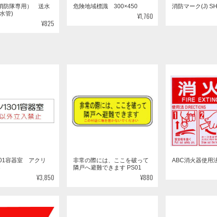
水管)
¥1,760
¥825
01容器室 アクリ
非常の際には、ここを破って
ABC消火器使用法 
3
隣戸へ避難できます PS01
¥3,850
¥880