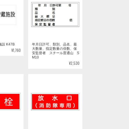
設 K47B
年月日許可、類別、品名、最
大数量、指定数量の倍数、保
¥1,760
安監督者 スチール普通山 S
M10
¥2,530
放水口（消防隊専用）ステッ