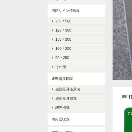
消防サイン標識板
250＊500
120＊360
150＊300
100＊300
90＊250
その他
避難器具標識
F
避難器具使用法
避難器具標識
誘導標識
消火器標識