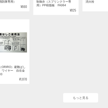
用）PP樹脂板 FA064
¥660
¥825
ORIRO）避難ばし
 ワイヤー 自在金
03
¥1,870
もっと見る