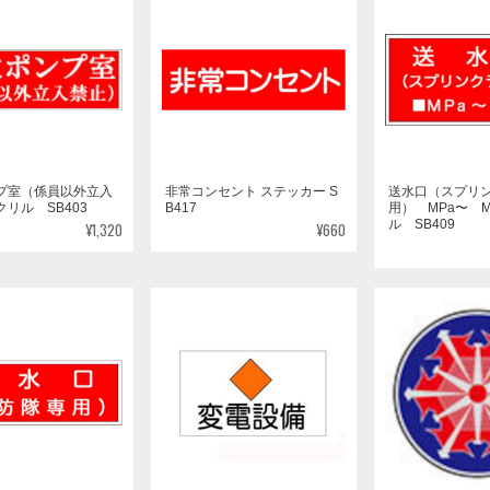
プ室（係員以外立入
非常コンセント ステッカー S
送水口（スプリ
リル SB403
B417
用） MPa〜 M
ル SB409
¥1,320
¥660
消防隊専用） 送水
危険地域標識 300×450
消防マーク(J) SH