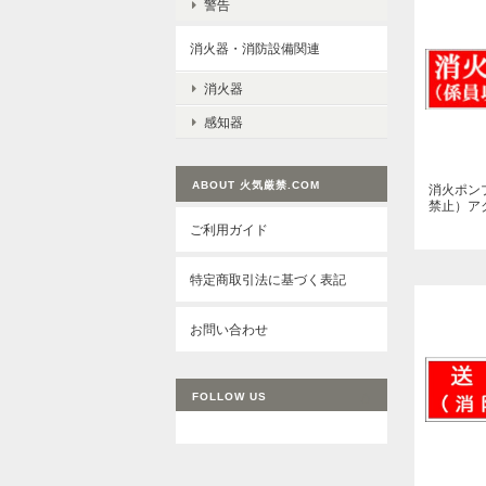
警告
消火器・消防設備関連
消火器
感知器
消火ポン
禁止）アク
ABOUT 火気厳禁.COM
ご利用ガイド
特定商取引法に基づく表記
お問い合わせ
FOLLOW US
送水口（