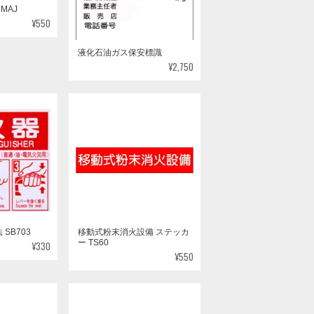
¥550
液化石油ガス保安標識
¥2,750
SB703
移動式粉末消火設備 ステッカ
ー TS60
¥330
¥550