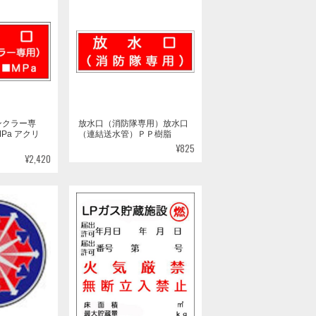
ンクラー専
放水口（消防隊専用）放水口
Pa アクリ
（連結送水管）ＰＰ樹脂
¥825
¥2,420
MAJ