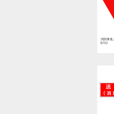
消防隊進
B702
送水口（