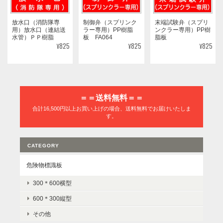
放水口（消防隊専
制御弁（スプリンク
末端試験弁（スプリ
用）放水口（連結送
ラー専用）PP樹脂
ンクラー専用）PP樹
水管）ＰＰ樹脂
板 FA064
脂板
¥825
¥825
¥825
＝＝送料無料＝＝
合計16,500円以上お買い上げの場合、送料無料でお届けいたしま
す。
CATEGORY
危険物標識板
300＊600横型
600＊300縦型
その他