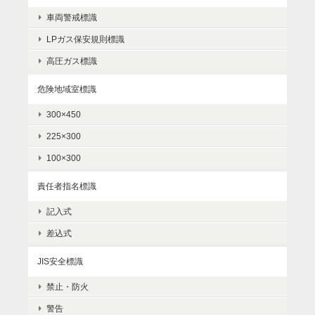
車両警戒標識
LPガス保安規則標識
高圧ガス標識
危険地域室標識
300×450
225×300
100×300
責任者指名標識
記入式
差込式
JIS安全標識
禁止・防火
警告