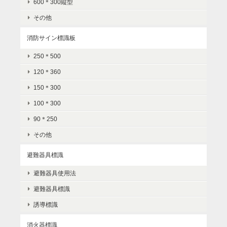
600＊300縦型
その他
消防サイン標識板
250＊500
120＊360
150＊300
100＊300
90＊250
その他
避難器具標識
避難器具使用法
避難器具標識
誘導標識
消火器標識