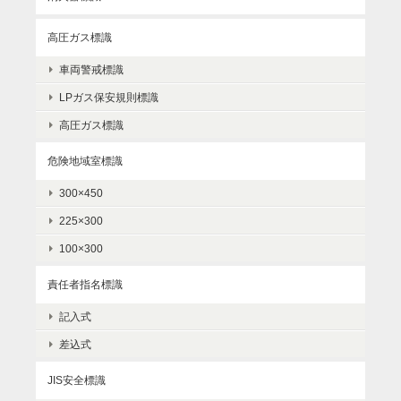
高圧ガス標識
車両警戒標識
LPガス保安規則標識
高圧ガス標識
危険地域室標識
300×450
225×300
100×300
責任者指名標識
記入式
差込式
JIS安全標識