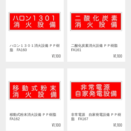
ハロン１３０１消火設備 ＰＰ樹
二酸化炭素消火設備 ＰＰ樹脂
脂 FA160
FA161
¥1,100
¥1,100
移動式粉末消火設備 ＰＰ樹脂
非常電源 自家発電設備 ＰＰ樹
FA162
脂 FA167
¥1,100
¥1,100