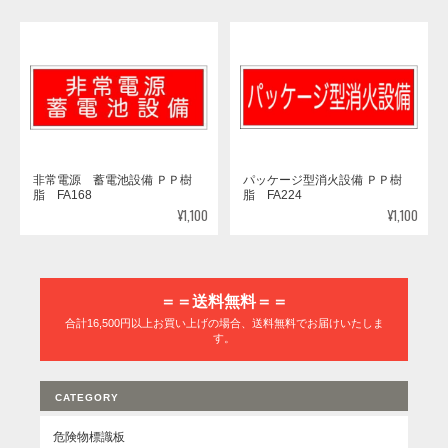
非常電源 蓄電池設備 ＰＰ樹
パッケージ型消火設備 ＰＰ樹
脂 FA168
脂 FA224
¥1,100
¥1,100
＝＝送料無料＝＝
合計16,500円以上お買い上げの場合、送料無料でお届けいたしま
す。
CATEGORY
危険物標識板