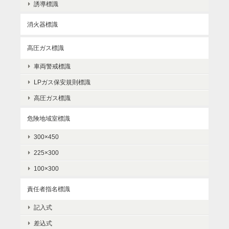
誘導標識
消火器標識
高圧ガス標識
車両警戒標識
LPガス保安規則標識
高圧ガス標識
危険地域室標識
300×450
225×300
100×300
責任者指名標識
記入式
差込式