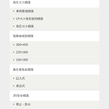
高圧ガス標識
車両警戒標識
LPガス保安規則標識
高圧ガス標識
危険地域室標識
300×450
225×300
100×300
責任者指名標識
記入式
差込式
JIS安全標識
禁止・防火