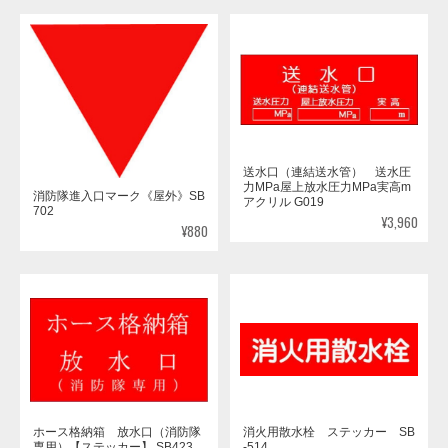
送水口（連結送水管） 送水圧
力MPa屋上放水圧力MPa実高m
消防隊進入口マーク《屋外》SB
アクリル G019
702
¥3,960
¥880
ホース格納箱 放水口（消防隊
消火用散水栓 ステッカー SB
専用）【ステッカー】 SB423
-514