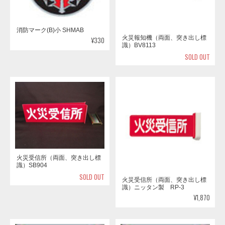
消防マーク(B)小 SHMAB
火災報知機（両面、突き出し標
¥330
識）BV8113
SOLD OUT
火災受信所（両面、突き出し標
識）SB904
SOLD OUT
火災受信所（両面、突き出し標
識）ニッタン製 RP-3
¥1,870