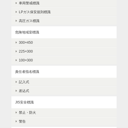
車両警戒標識
LPガス保安規則標識
高圧ガス標識
危険地域室標識
300×450
225×300
100×300
責任者指名標識
記入式
差込式
JIS安全標識
禁止・防火
警告