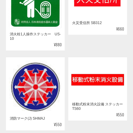
火災受信所 SB312
¥660
消火栓1人操作ステッカー US-
10
¥880
移動式粉末消火設備 ステッカー
TS60
¥550
消防マーク(J) SHMAJ
¥550