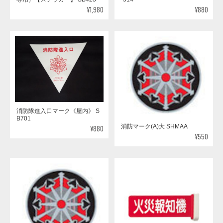
¥1,980
¥880
消防隊進入口マーク《屋内》 S
B701
消防マーク(A)大 SHMAA
¥880
¥550