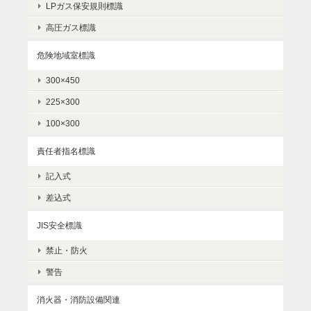
LPガス保安規則標識
高圧ガス標識
危険地域室標識
300×450
225×300
100×300
責任者指名標識
記入式
差込式
JIS安全標識
禁止・防火
警告
消火器・消防設備関連