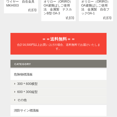
オリロー（ORIRO）
オリロー（ORIRO）
ワイヤー 自在金具
OA避難ばしご使用
OA避難ばしご使用
MKH003
¥1,870
法 金属製 ナスカ
法 金属製 自在フ
ンB型 OA-3
ックOA-1
¥1,870
¥1,870
＝＝送料無料＝＝
合計16,500円以上お買い上げの場合、送料無料でお届けいたしま
す。
CATEGORY
危険物標識板
300＊600横型
600＊300縦型
その他
消防サイン標識板