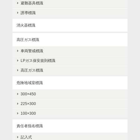
避難器具標識
誘導標識
消火器標識
高圧ガス標識
車両警戒標識
LPガス保安規則標識
高圧ガス標識
危険地域室標識
300×450
225×300
100×300
責任者指名標識
記入式