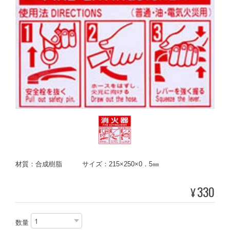
材質：合成樹脂 サイズ：215×250×0．5㎜
330
¥
数量