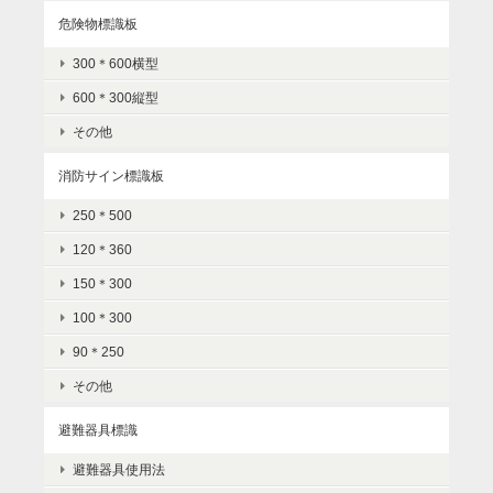
危険物標識板
300＊600横型
600＊300縦型
その他
消防サイン標識板
250＊500
120＊360
150＊300
100＊300
90＊250
その他
避難器具標識
避難器具使用法