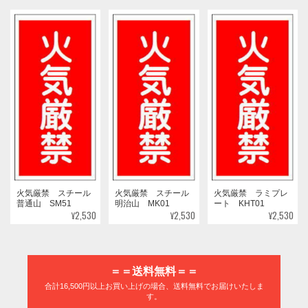
火気厳禁 スチール
火気厳禁 スチール
火気厳禁 ラミプレ
普通山 SM51
明治山 MK01
ート KHT01
¥2,530
¥2,530
¥2,530
＝＝送料無料＝＝
合計16,500円以上お買い上げの場合、送料無料でお届けいたしま
す。