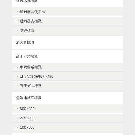
避難器具標識
避難器具使用法
避難器具標識
誘導標識
消火器標識
高圧ガス標識
車両警戒標識
LPガス保安規則標識
高圧ガス標識
危険地域室標識
300×450
225×300
100×300