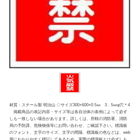
材質：スチール製 明治山 ◇サイズ300×600×0.5㎜ 3．5㎜φ穴＊4
掲載商品の表記内容・サイズ等は各自治体の条例によって必ず
しも一致しない場合があります。詳しくは、所轄の消防署、消防
局の予防課、危険物係等にお問い合わせ、ご確認下さい。標識板
のフォント、文字のサイズ、文字の間隔、標識板の色などは、web
用にわかりやすく標記してあるため、実際の標識板とは必ずしも