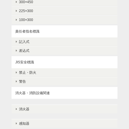
300×450
225×300
100×300
責任者指名標識
記入式
差込式
JIS安全標識
禁止・防火
警告
消火器・消防設備関連
消火器
感知器