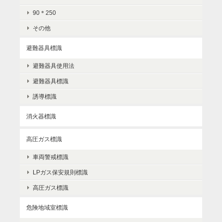
90＊250
その他
避難器具標識
避難器具使用法
避難器具標識
誘導標識
消火器標識
高圧ガス標識
車両警戒標識
LPガス保安規則標識
高圧ガス標識
危険地域室標識