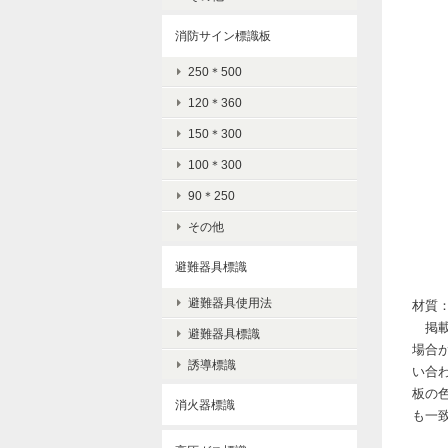
消防サイン標識板
250＊500
120＊360
150＊300
100＊300
90＊250
その他
避難器具標識
避難器具使用法
材質：
掲載
避難器具標識
場合
誘導標識
い合
板の
消火器標識
も一