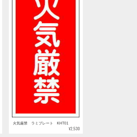
火気厳禁 ラミプレート KHT01
¥2,530