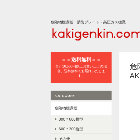
危険物標識板・消防プレート・高圧ガス標識
＝＝送料無料＝＝
危
合計16,500円以上お買い上げの場
合、送料無料でお届けいたしま
AK
す。
CATEGORY
危険物標識板
300＊600横型
600＊300縦型
その他