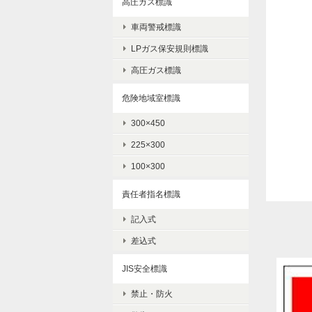
高圧ガス標識
車両警戒標識
LPガス保安規則標識
高圧ガス標識
危険地域室標識
300×450
225×300
100×300
責任者指名標識
記入式
差込式
JIS安全標識
禁止・防火