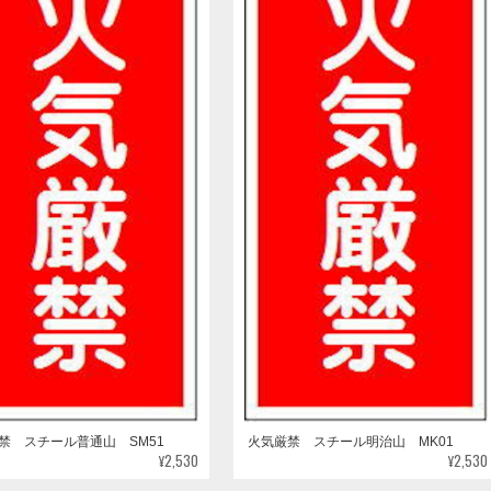
禁 スチール普通山 SM51
火気厳禁 スチール明治山 MK01
¥2,530
¥2,530