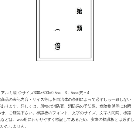
アルミ製 ◇サイズ300×600×0.5㎜ 3．5㎜φ穴＊4
商品の表記内容・サイズ等は各自治体の条例によって必ずしも一致しない
があります。詳しくは、所轄の消防署、消防局の予防課、危険物係等にお問
わせ、ご確認下さい。標識板のフォント、文字のサイズ、文字の間隔、標識
色などは、web用にわかりやすく標記してあるため、実際の標識板とは必ずし
致いたしません。