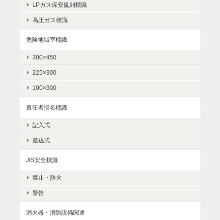
LPガス保安規則標識
高圧ガス標識
危険地域室標識
300×450
225×300
100×300
責任者指名標識
記入式
差込式
JIS安全標識
禁止・防火
警告
消火器・消防設備関連