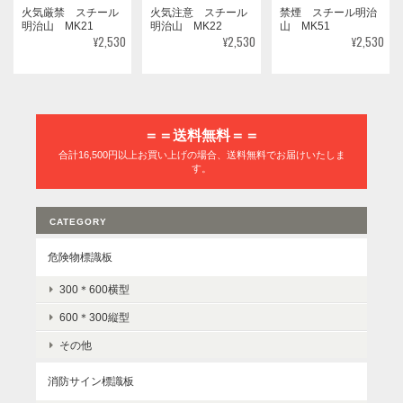
火気厳禁 スチール
火気注意 スチール
禁煙 スチール明治
明治山 MK21
明治山 MK22
山 MK51
¥2,530
¥2,530
¥2,530
＝＝送料無料＝＝
合計16,500円以上お買い上げの場合、送料無料でお届けいたしま
す。
CATEGORY
危険物標識板
300＊600横型
600＊300縦型
その他
消防サイン標識板