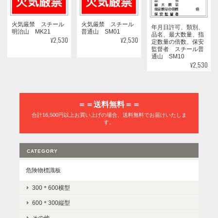
火気厳禁 スチール
火気厳禁 スチール
年月日許可、類別、
明治山 MK21
普通山 SM01
品名、最大数量、指
¥2,530
¥2,530
定数量の倍数、保安
監督者 スチール普
通山 SM10
¥2,530
＝＝送料無料＝＝
合計16,500円以上お買い上げの場合、送料無料でお届けいたしま
す。
CATEGORY
危険物標識板
300＊600横型
600＊300縦型
その他