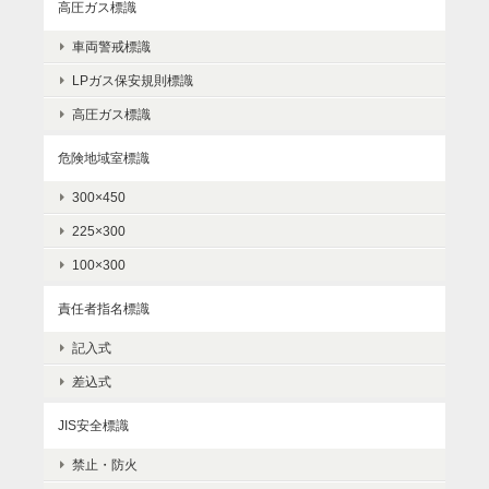
高圧ガス標識
車両警戒標識
LPガス保安規則標識
高圧ガス標識
危険地域室標識
300×450
225×300
100×300
責任者指名標識
記入式
差込式
JIS安全標識
禁止・防火