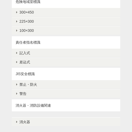
危険地域室標識
300×450
225×300
100×300
責任者指名標識
記入式
差込式
JIS安全標識
禁止・防火
警告
消火器・消防設備関連
消火器