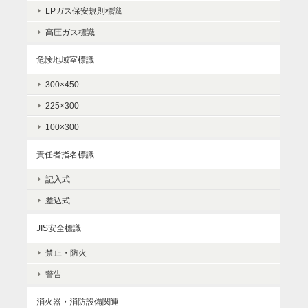
LPガス保安規則標識
高圧ガス標識
危険地域室標識
300×450
225×300
100×300
責任者指名標識
記入式
差込式
JIS安全標識
禁止・防火
警告
消火器・消防設備関連