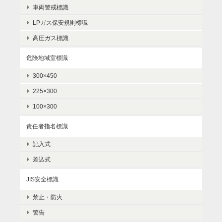
車両警戒標識
LPガス保安規則標識
高圧ガス標識
危険地域室標識
300×450
225×300
100×300
責任者指名標識
記入式
差込式
JIS安全標識
禁止・防火
警告