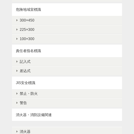
危険地域室標識
300×450
225×300
100×300
責任者指名標識
記入式
差込式
JIS安全標識
禁止・防火
警告
消火器・消防設備関連
消火器